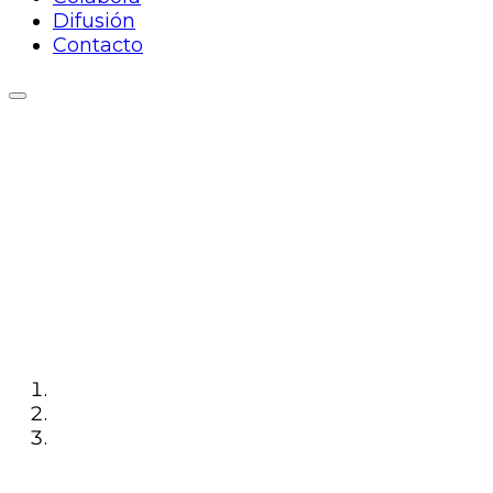
Difusión
Contacto
Materiales de
informática para
Residencia de
Estudiantes