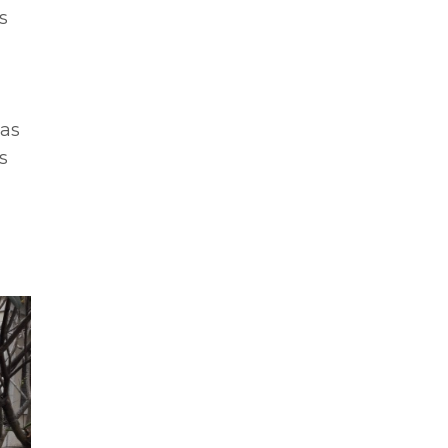
s
ias
s