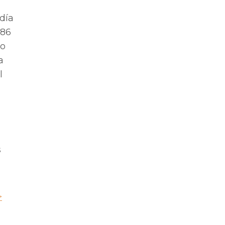
día
886
do
a
l
s
>