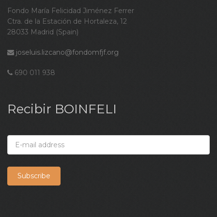
Fondo María Felicidad Jiménez Ferrer
Ctra. de la Estación de Hortaleza, 12
28033 Madrid (Spain)
joseluis.lizcano@fondomfjf.org
690 011 938
Recibir BOINFELI
Subscribe