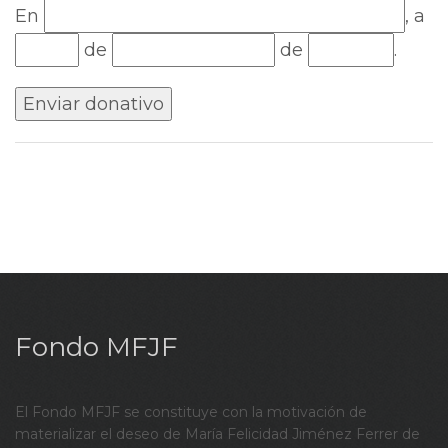
En
, a
de
de
.
Fondo MFJF
El Fondo MFJF se constituye con la motivación de
materializar el deseo de María Felicidad Jiménez Ferrer de