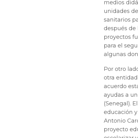
medios didác
unidades de
sanitarios 
después de l
proyectos fu
para el segu
algunas don
Por otro lad
otra entidad
acuerdo est
ayudas a un
(Senegal). E
educación y 
Antonio Caro
proyecto edu
escolarizar 