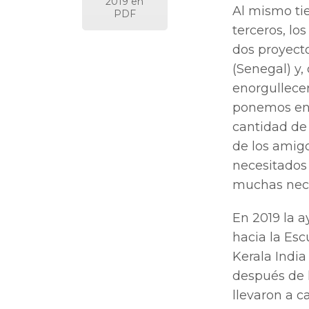
2019 en
Al mismo ti
PDF
terceros, l
dos proyecto
(Senegal) y,
enorgullecer
ponemos en 
cantidad de
de los amigo
necesitados 
muchas nece
En 2019 la 
hacia la Es
Kerala India
después de 
llevaron a c