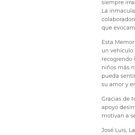
siempre irra
La inmaculad
colaboradore
que evocamo
Esta Memori
un vehículo
recogiendo 
niños más ne
pueda senti
su amor y en
Gracias de 
apoyo desin
motivan a se
José Luis, L