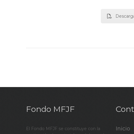
Descarg
Fondo MFJF
Cont
Inicio
El Fondo MFJF se constituye con la