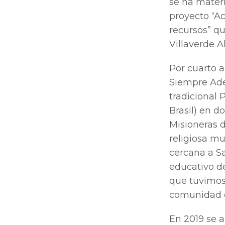
se ha materi
proyecto “A
recursos” qu
Villaverde A
Por cuarto 
Siempre Adel
tradicional 
Brasil) en 
Misioneras 
religiosa m
cercana a Sa
educativo d
que tuvimos 
comunidad e
En 2019 se 