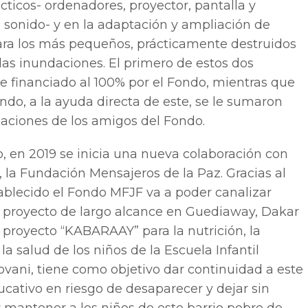
ticos- ordenadores, proyector, pantalla y
 sonido- y en la adaptación y ampliación de
para los más pequeños, prácticamente destruidos
as inundaciones. El primero de estos dos
e financiado al 100% por el Fondo, mientras que
ndo, a la ayuda directa de este, se le sumaron
aciones de los amigos del Fondo.
o, en 2019 se inicia una nueva colaboración con
, la Fundación Mensajeros de la Paz. Gracias al
ablecido el Fondo MFJF va a poder canalizar
 proyecto de largo alcance en Guediaway, Dakar
l proyecto “KABARAAY” para la nutrición, la
la salud de los niños de la Escuela Infantil
vani, tiene como objetivo dar continuidad a este
cativo en riesgo de desaparecer y dejar sin
y mantener a los niños de este barrio pobre de