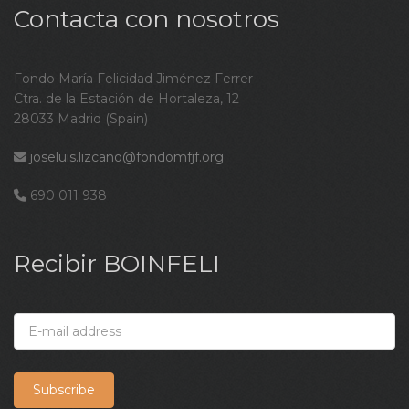
Contacta con nosotros
Fondo María Felicidad Jiménez Ferrer
Ctra. de la Estación de Hortaleza, 12
28033 Madrid (Spain)
joseluis.lizcano@fondomfjf.org
690 011 938
Recibir BOINFELI
Subscribe